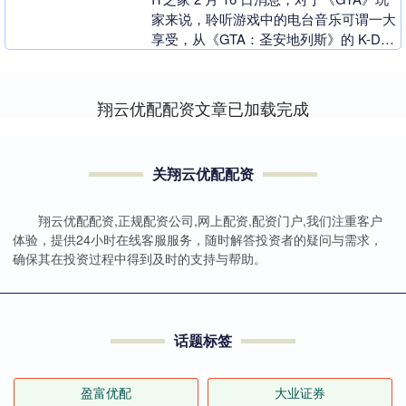
家来说，聆听游戏中的电台音乐可谓一大
享受，从《GTA：圣安地列斯》的 K-DST
电台到《GTA 5》的《Wel....
翔云优配配资文章已加载完成
关翔云优配配资
翔云优配配资,正规配资公司,网上配资,配资门户,我们注重客户
体验，提供24小时在线客服服务，随时解答投资者的疑问与需求，
确保其在投资过程中得到及时的支持与帮助。
话题标签
盈富优配
大业证券