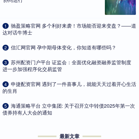
​驰盈策略官网 多个利好来袭！市场能否迎来变盘？——道
1
达对话牛博士
​信汇网官网 孕中期母体变化，你知道有哪些吗？
2
​苏州配资门户平台 证监会：全面优化融资融券监管制度
3
进一步加强程序化交易监管
​申捷配资官网 遇到了一件喜事儿，就能天天过着开心生活
4
的生肖
​海通策略平台 立中集团: 关于召开立中转债2025年第一次
5
债券持有人大会的通知
最新文章