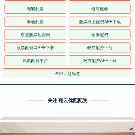
春安配资
银河证券
海会配资
股票线上配资APP下载
东莞股票配资网
金囤配资
股票配资网APP下载
毅立配资平台
凤凰配资平台
杨方配资APP下载
全部话题标签
关注 翔云优配配资