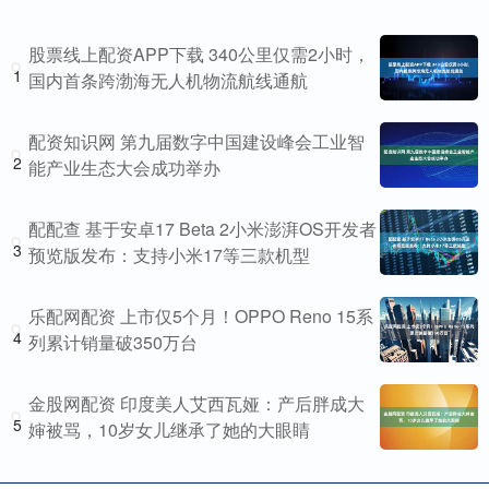
股票线上配资APP下载 340公里仅需2小时，
1
国内首条跨渤海无人机物流航线通航
配资知识网 第九届数字中国建设峰会工业智
2
能产业生态大会成功举办
配配查 基于安卓17 Beta 2小米澎湃OS开发者
3
预览版发布：支持小米17等三款机型
乐配网配资 上市仅5个月！OPPO Reno 15系
4
列累计销量破350万台
金股网配资 印度美人艾西瓦娅：产后胖成大
5
婶被骂，10岁女儿继承了她的大眼睛