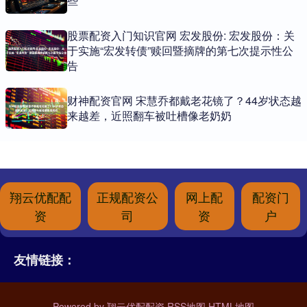
些
股票配资入门知识官网 宏发股份: 宏发股份：关
于实施“宏发转债”赎回暨摘牌的第七次提示性公
告
财神配资官网 宋慧乔都戴老花镜了？44岁状态越
来越差，近照翻车被吐槽像老奶奶
翔云优配配
正规配资公
网上配
配资门
资
司
资
户
友情链接：
Powered by
翔云优配配资
RSS地图
HTML地图