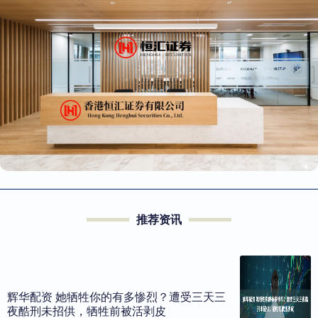
推荐资讯
辉华配资 她牺牲你的有多惨烈？遭受三天三
夜酷刑未招供，牺牲前被活剥皮