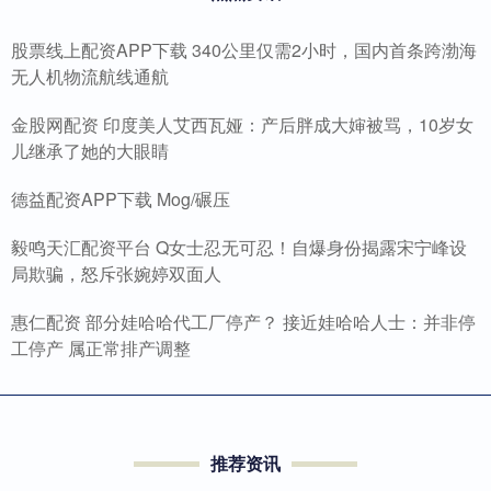
股票线上配资APP下载 340公里仅需2小时，国内首条跨渤海
无人机物流航线通航
金股网配资 印度美人艾西瓦娅：产后胖成大婶被骂，10岁女
儿继承了她的大眼睛
德益配资APP下载 Mog/碾压
毅鸣天汇配资平台 Q女士忍无可忍！自爆身份揭露宋宁峰设
局欺骗，怒斥张婉婷双面人
惠仁配资 部分娃哈哈代工厂停产？ 接近娃哈哈人士：并非停
工停产 属正常排产调整
推荐资讯