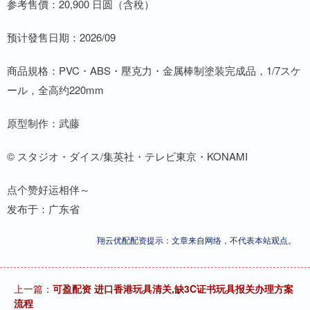
参考售價：20,900 日圆（含稅）
预计發售日期：2026/09
商品規格：PVC・ABS・壓克力・金属棒制塗装完成品，1/7スケ
ール，全高约220mm
原型制作：武藤
© スタジオ・ダイス/集英社・テレビ東京・KONAMI
点个赞好运相伴～
发布于：广东省
翔云优配配资提示：文章来自网络，不代表本站观点。
上一篇：
可盈配资 进口香港玩具清关,缺3C证书玩具报关办理方案
流程