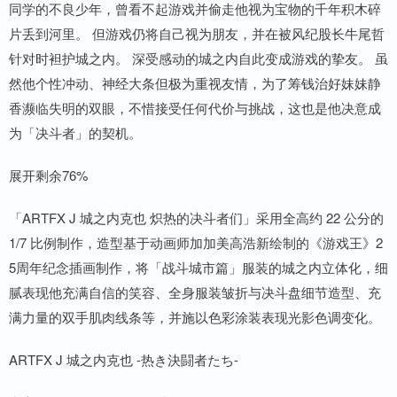
同学的不良少年，曾看不起游戏并偷走他视为宝物的千年积木碎
片丢到河里。 但游戏仍将自己视为朋友，并在被风纪股长牛尾哲
针对时袒护城之内。 深受感动的城之内自此变成游戏的挚友。 虽
然他个性冲动、神经大条但极为重视友情，为了筹钱治好妹妹静
香濒临失明的双眼，不惜接受任何代价与挑战，这也是他决意成
为「决斗者」的契机。
展开剩余76%
「ARTFX J 城之内克也 炽热的决斗者们」采用全高约 22 公分的
1/7 比例制作，造型基于动画师加加美高浩新绘制的《游戏王》2
5周年纪念插画制作，将「战斗城市篇」服装的城之内立体化，细
腻表现他充满自信的笑容、全身服装皱折与决斗盘细节造型、充
满力量的双手肌肉线条等，并施以色彩涂装表现光影色调变化。
ARTFX J 城之内克也 -热き決闘者たち-