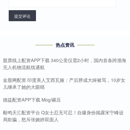
提交评论
热点资讯
股票线上配资APP下载 340公里仅需2小时，国内首条跨渤海
无人机物流航线通航
金股网配资 印度美人艾西瓦娅：产后胖成大婶被骂，10岁女
儿继承了她的大眼睛
德益配资APP下载 Mog/碾压
毅鸣天汇配资平台 Q女士忍无可忍！自爆身份揭露宋宁峰设
局欺骗，怒斥张婉婷双面人