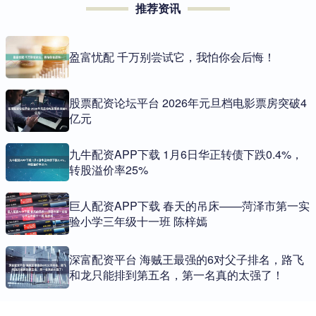
推荐资讯
盈富忧配 千万别尝试它，我怕你会后悔！
股票配资论坛平台 2026年元旦档电影票房突破4
亿元
九牛配资APP下载 1月6日华正转债下跌0.4%，
转股溢价率25%
巨人配资APP下载 春天的吊床——菏泽市第一实
验小学三年级十一班 陈梓嫣
深富配资平台 海贼王最强的6对父子排名，路飞
和龙只能排到第五名，第一名真的太强了！