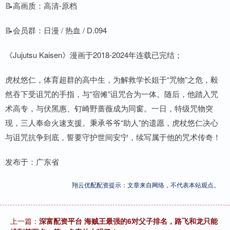
📝高画质：高清-原档
📝会员群：日漫 / 热血 / D.094
《Jujutsu Kaisen》漫画于2018-2024年连载已完结；
虎杖悠仁，体育超群的高中生，为解救学长姐于“咒物”之危，毅
然吞下受诅咒的手指，与“宿傩”诅咒合为一体。随后，他踏入咒
术高专，与伏黑惠、钉崎野蔷薇成为同窗。一日，特级咒物突
现，三人奉命火速支援。秉承爷爷“助人”的遗愿，虎杖悠仁决心
与诅咒抗争到底，誓要守护世间安宁，续写属于他的咒术传奇！
发布于：广东省
翔云优配配资提示：文章来自网络，不代表本站观点。
上一篇：
深富配资平台 海贼王最强的6对父子排名，路飞和龙只能