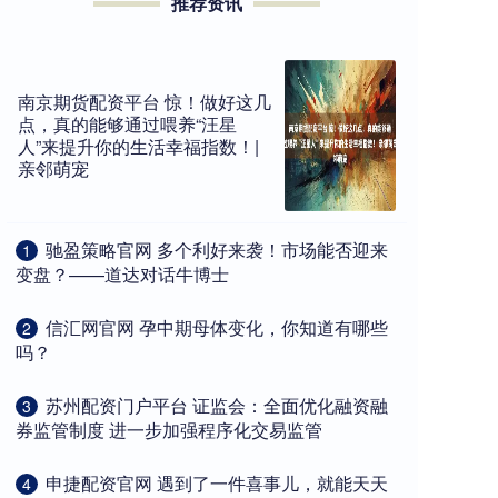
推荐资讯
南京期货配资平台 惊！做好这几
点，真的能够通过喂养“汪星
人”来提升你的生活幸福指数！|
亲邻萌宠
​驰盈策略官网 多个利好来袭！市场能否迎来
1
变盘？——道达对话牛博士
​信汇网官网 孕中期母体变化，你知道有哪些
2
吗？
​苏州配资门户平台 证监会：全面优化融资融
3
券监管制度 进一步加强程序化交易监管
​申捷配资官网 遇到了一件喜事儿，就能天天
4