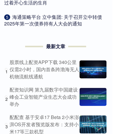
过着开心生活的生肖
​海通策略平台 立中集团: 关于召开立中转债
5
2025年第一次债券持有人大会的通知
最新文章
股票线上配资APP下载 340公里
仅需2小时，国内首条跨渤海无人
1
机物流航线通航
配资知识网 第九届数字中国建设
峰会工业智能产业生态大会成功
2
举办
配配查 基于安卓17 Beta 2小米澎
湃OS开发者预览版发布：支持小
3
米17等三款机型