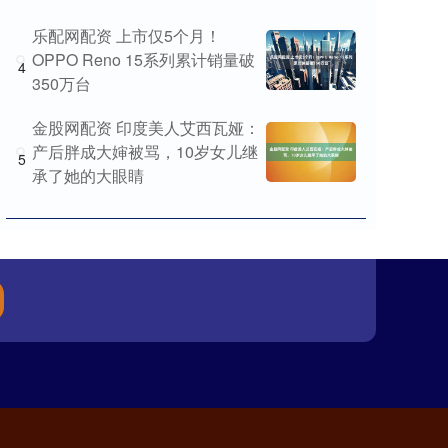
乐配网配资 上市仅5个月！
OPPO Reno 15系列累计销量破
4
350万台
金股网配资 印度美人艾西瓦娅：
产后胖成大婶被骂，10岁女儿继
5
承了她的大眼睛