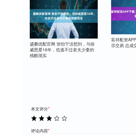
富祥配资AP
盛鹏优配官网 张怡宁没想到，与徐
宗交易 总成交
威恩爱16年，也逃不过老夫少妻的
残酷现实
本文评分
*
评论内容
*