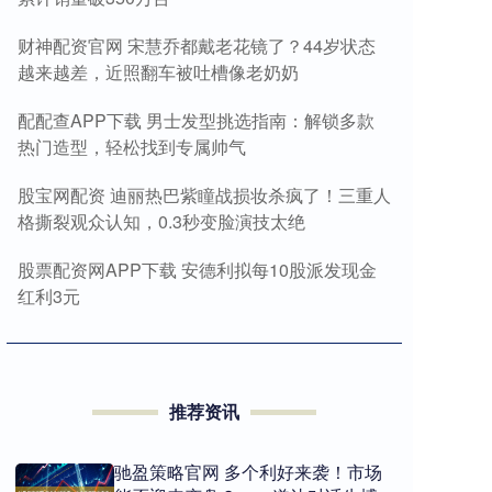
财神配资官网 宋慧乔都戴老花镜了？44岁状态
越来越差，近照翻车被吐槽像老奶奶
配配查APP下载 男士发型挑选指南：解锁多款
热门造型，轻松找到专属帅气
股宝网配资 迪丽热巴紫瞳战损妆杀疯了！三重人
格撕裂观众认知，0.3秒变脸演技太绝
股票配资网APP下载 安德利拟每10股派发现金
红利3元
推荐资讯
驰盈策略官网 多个利好来袭！市场