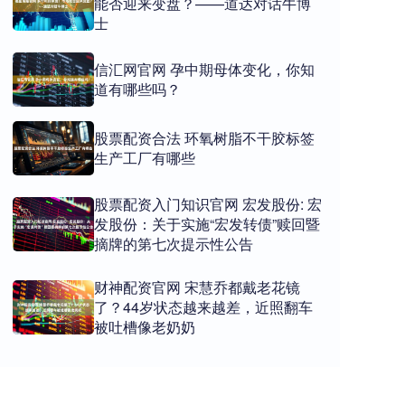
能否迎来变盘？——道达对话牛博
士
信汇网官网 孕中期母体变化，你知
道有哪些吗？
股票配资合法 环氧树脂不干胶标签
生产工厂有哪些
股票配资入门知识官网 宏发股份: 宏
发股份：关于实施“宏发转债”赎回暨
摘牌的第七次提示性公告
财神配资官网 宋慧乔都戴老花镜
了？44岁状态越来越差，近照翻车
被吐槽像老奶奶