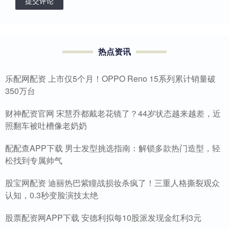
提交评论
热点资讯
乐配网配资 上市仅5个月！OPPO Reno 15系列累计销量破
350万台
财神配资官网 宋慧乔都戴老花镜了？44岁状态越来越差，近
照翻车被吐槽像老奶奶
配配查APP下载 男士发型挑选指南：解锁多款热门造型，轻
松找到专属帅气
股宝网配资 迪丽热巴紫瞳战损妆杀疯了！三重人格撕裂观众
认知，0.3秒变脸演技太绝
股票配资网APP下载 安德利拟每10股派发现金红利3元