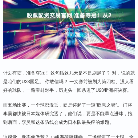
计划有变，准备夺冠！ 这句话这几天是不是刷屏了？ 对，说的就
是咱们的U23国足。 你敢信吗？ 一支赛前被划为第四档、没人看
好的球队，一路零封对手，历史头一回杀进了U23亚洲杯决赛。
而五场比赛，一个球都没丢，硬是铸起了一道“叹息之墙”。 门将
李昊都快被日本媒体研究透了，他们说，要是不能早点进球，拖
到后面，李昊和这条防线会成为日本队最头疼的难题。
这感觉，像不像做梦？ 小组赛磕磕绊绊，三场就进了一个球，全