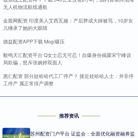
无人机物流航线通航
金股网配资 印度美人艾西瓦娅：产后胖成大婶被骂，10岁女
儿继承了她的大眼睛
德益配资APP下载 Mog/碾压
毅鸣天汇配资平台 Q女士忍无可忍！自爆身份揭露宋宁峰设
局欺骗，怒斥张婉婷双面人
惠仁配资 部分娃哈哈代工厂停产？ 接近娃哈哈人士：并非停
工停产 属正常排产调整
推荐资讯
苏州配资门户平台 证监会：全面优化融资融券监