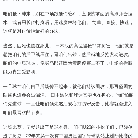
咱们抢下球来，别在中场跟他们缠斗，直接找前面的高点拜合拉
木，或者用长传打身后，用速度冲垮他们。 简单、直接、快速，
这就是对付传控最好的办法。
当然，困难也摆在那儿。 日本队的高位逼抢非常厉害，他们就是
想把咱们的后卫线压住，逼咱们出错，然后就地反抢发动进攻。
咱们的中场球员，像买乌郎还因为黄牌停赛上不了，中场的拦截
能力肯定受影响。
一旦球在咱们自己后场传不起来，被他们持续围攻，那再坚固的
防线也难免会出漏洞。 日本媒体和球迷其实也在担心，他们怕咱
们先进球，一旦让咱们领先然后安心打防守反击，比赛就会进入
咱们最喜欢的节奏。
这场比赛，早就超出了足球本身。 咱们U23的小伙子们，已经创
造了历史，22年来第一次有中国男足国字号球队站上洲际比赛的