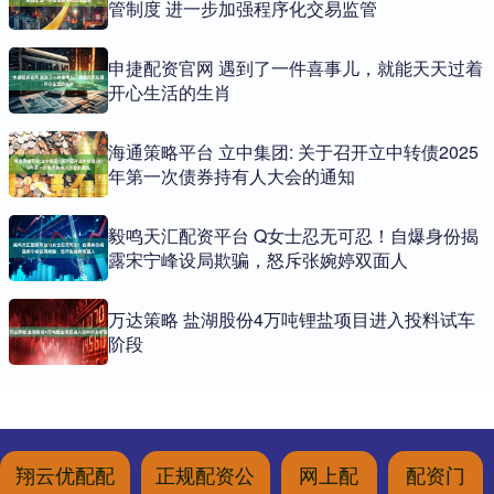
管制度 进一步加强程序化交易监管
申捷配资官网 遇到了一件喜事儿，就能天天过着
开心生活的生肖
海通策略平台 立中集团: 关于召开立中转债2025
年第一次债券持有人大会的通知
毅鸣天汇配资平台 Q女士忍无可忍！自爆身份揭
露宋宁峰设局欺骗，怒斥张婉婷双面人
万达策略 盐湖股份4万吨锂盐项目进入投料试车
阶段
翔云优配配
正规配资公
网上配
配资门