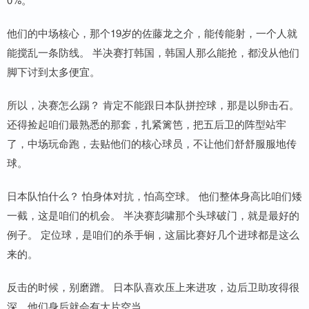
他们的中场核心，那个19岁的佐藤龙之介，能传能射，一个人就
能搅乱一条防线。 半决赛打韩国，韩国人那么能抢，都没从他们
脚下讨到太多便宜。
所以，决赛怎么踢？ 肯定不能跟日本队拼控球，那是以卵击石。
还得捡起咱们最熟悉的那套，扎紧篱笆，把五后卫的阵型站牢
了，中场玩命跑，去贴他们的核心球员，不让他们舒舒服服地传
球。
日本队怕什么？ 怕身体对抗，怕高空球。 他们整体身高比咱们矮
一截，这是咱们的机会。 半决赛彭啸那个头球破门，就是最好的
例子。 定位球，是咱们的杀手锏，这届比赛好几个进球都是这么
来的。
反击的时候，别磨蹭。 日本队喜欢压上来进攻，边后卫助攻得很
深，他们身后就会有大片空当。