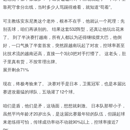
靠死守拿分出线，当时多少人骂踢得难看，就知道“苟着”。
可主教练安东尼奥这个老外，根本不在乎，他就认一个死理：先
别丢球，咱们再谈别的。 结果这套532阵型，还真让他玩出花来
了。 到了半决赛打越南，所有人都以为还得继续摆大巴，他倒
好，一口气换了半套首发，突然跟越南玩起了对攻，控球率甚至
比技术流的越南还高，直接一个3比0把对手打懵了。 这老头，肚
子里真有货，不按常理出牌。
展开剩余71%
现在，终极考验来了。 决赛对手是日本，卫冕冠军，也是本届比
赛进攻最猛的球队，五场灌了12个球。
咱们是盾，他们是矛，这场面，想想就刺激。 日本队那帮小子，
虽然平均年龄才20岁出头，是这届比赛最年轻的队伍，但踢起球
来老练得可怕，传球成功率动不动就90%以上，控球率接近7
0%。